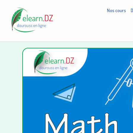
Nos cours
D